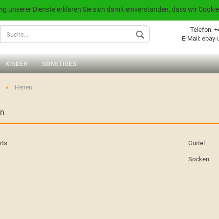
zung unserer Dienste erklären Sie sich damit einverstanden, dass wir Coo
Lieferland
Telefon: 
E-Mail:
ebay-
KINDER
SONSTIGES
»
Herren
en
Konto
rts
Gürtel
Passw
Socken