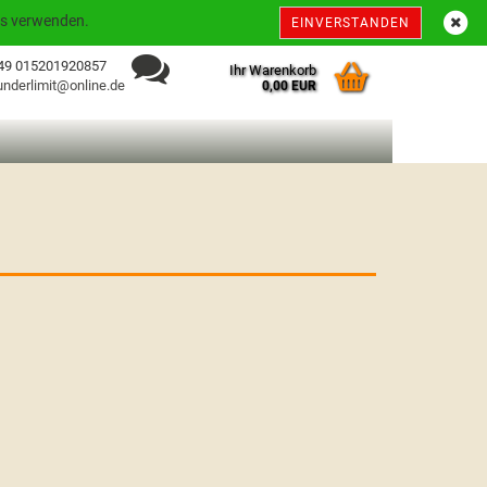
Deutschland
Kundenlogin
Merkzettel
kies verwenden.
EINVERSTANDEN
+49 015201920857
Ihr Warenkorb
underlimit@online.de
0,00 EUR
 erstellen
ort vergessen?