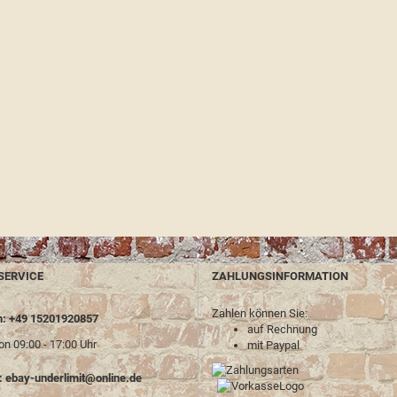
SERVICE
ZAHLUNGSINFORMATION
Zahlen können Sie:
n: +49 15201920857
auf Rechnung
on 09:00 - 17:00 Uhr
mit Paypal
:
ebay-underlimit@online.de