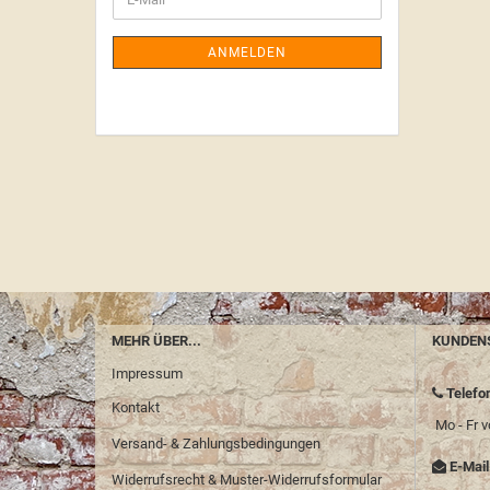
ANMELDEN
MEHR ÜBER...
KUNDEN
Impressum
Telefo
Kontakt
Mo - Fr v
Versand- & Zahlungsbedingungen
E-Mail
Widerrufsrecht & Muster-Widerrufsformular