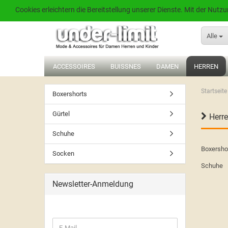
Cookies erleichtern die Bereitstellung unserer Dienste. Mit der Nut
Alle
ACCESSOIRES
BUISSNES
DAMEN
HERREN
Startseite
Boxershorts
Gürtel
Herr
Schuhe
Boxersho
Socken
Schuhe
Newsletter-Anmeldung